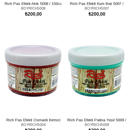
Rich Pas Efekti Akik 5008 / 150cc
Rich Pas Efekti Kum Beji 5007 /
BOYRICH5008
BOYRICH5007
150cc
₺200,00
₺200,00
SEPETE EKLE
SEPETE EKLE
Rich Pas Efekti Osmanli Kirmizi
Rich Pas Efekti Patina Yeşil 5009 /
BOYRICH5004
BOYRICH5009
5004 / 150cc
150cc