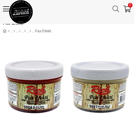
0
Anasayfa
KATEGORİLER
BANUCA PAPER ART
Pas Efekti
İNDİRİM KÖŞESİ
Pas Efekti