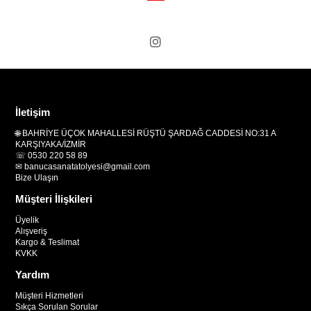
İletişim
🌐 BAHRİYE ÜÇOK MAHALLESİ RÜŞTÜ ŞARDAĞ CADDESİ NO:31 A
KARŞIYAKA/İZMİR
☏ 0530 220 58 89
✉
banucasanatatolyesi@gmail.com
Bize Ulaşın
Müşteri İlişkileri
Üyelik
Alışveriş
Kargo & Teslimat
KVKK
Yardım
Müşteri Hizmetleri
Sıkça Sorulan Sorular