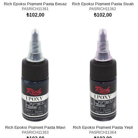
Rich Epoksi Pigment Pasta Beyaz
Rich Epoksi Pigment Pasta Siyah
PASRICH11361
PASRICH11362
11361 \ 20cc
11362 \ 20cc
₺102,00
₺102,00
SEPETE EKLE
SEPETE EKLE
Rich Epoksi Pigment Pasta Mavi
Rich Epoksi Pigment Pasta Yeşil
PASRICH11363
PASRICH11364
11363 \ 20cc
11364 \ 20cc