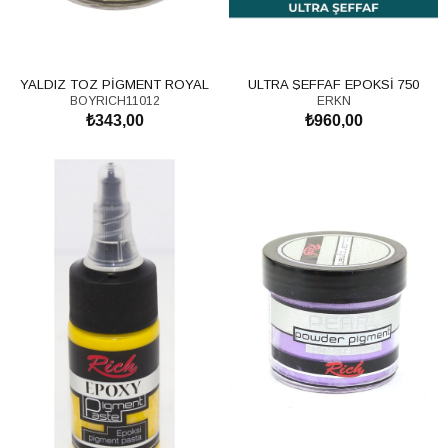
YALDIZ TOZ PİGMENT ROYAL
ULTRA ŞEFFAF EPOKSİ 750
BOYRICH11012
ERKN
ALTIN
GR(250+500 GR)
₺343,00
₺960,00
SEPETE EKLE
SEPETE EKLE