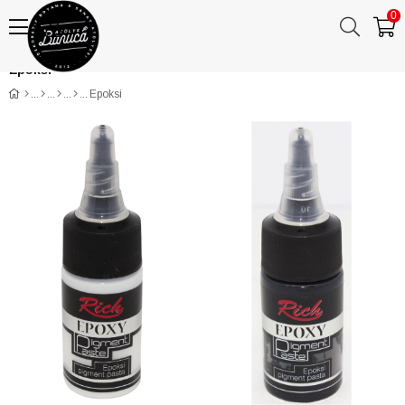
0
Anasayfa
KATEGORİLER
BANUCA PAPER ART
Epoksi
İNDİRİM KÖŞESİ
Epoksi