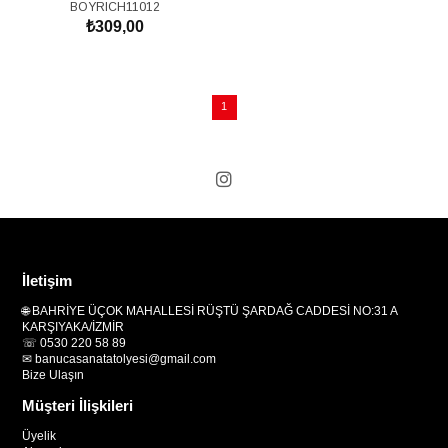
BOYRICH11012
₺309,00
1
İletişim
🌐 BAHRİYE ÜÇOK MAHALLESİ RÜŞTÜ ŞARDAĞ CADDESİ NO:31 A
KARŞIYAKA/İZMİR
☏ 0530 220 58 89
✉
banucasanatatolyesi@gmail.com
Bize Ulaşın
Müşteri İlişkileri
Üyelik