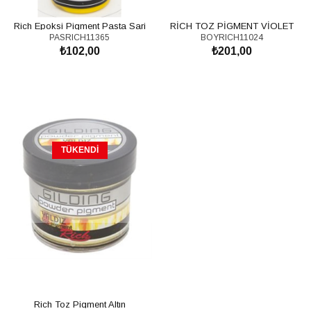
Rich Epoksi Pigment Pasta Sari
RİCH TOZ PİGMENT VİOLET
PASRICH11365
BOYRICH11024
11365 \ 20CC
₺102,00
₺201,00
SEPETE EKLE
SEPETE EKLE
TÜKENDI
Rich Toz Pigment Altın