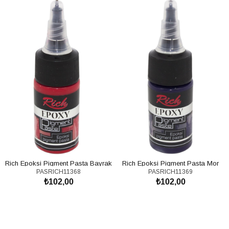
Rich Epoksi Pigment Pasta Bayrak
Rich Epoksi Pigment Pasta Mor
PASRICH11368
PASRICH11369
Kirmizi 11368 \ 20cc
11369 \ 20cc
₺102,00
₺102,00
SEPETE EKLE
SEPETE EKLE