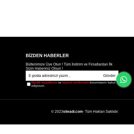
BİZDEN HABERLER
Bültenimize Üye Olun ! Tüm İndirim ve Fırsatlardan İlk
Sizin Haberiniz Olsun !
Gönder
Üyelik koşullarını
ve
kişisel verilerimin
korunmasını kabul
ediyorum.
© 2023
siteadi.com
- Tüm Hakları Saklıdır.