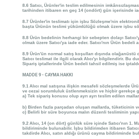
8.6 Satıcı, Ürünler'in teslim edilmesinin imkânsızlaşmas
tarihinden itibaren en geç 14 (ondört) gün içerisinde ia
8.7 Ürünler'in teslimatı için işbu Sözleşme'nin elektroni
başta Ürünün teslimi yükümlülüğü olmak üzere işbu sö
8.8 Ürün bedelinin herhangi bir sebepten dolayı Satıcı'y
olmak üzere Satıcı'ya iade eder. Satıcı'nın Ürün bedeli a
8.9 Ürün'ün normal satış koşulları dışında olağanüstü 
Satıcı teslimat ile ilgili olarak Alıcı'yı bilgilendirir. 
Sipariş iptallerinde Ürün bedeli tahsil edilmiş ise iptalde
MADDE 9 - CAYMA HAKKI
9.1 Alıcı mal satışına ilişkin mesafeli sözleşmelerde Ür
ve cezai sorumluluk üstlenmeksizin ve hiçbir gerekçe 
a) Tek sipariş konusu olup ayrı ayrı teslim edilen malla
b) Birden fazla parçadan oluşan mallarda, tüketicinin v
c) Belirli bir süre boyunca malın düzenli tesliminin yapı
9.2 Alıcı, 14 (on dört) günlük süre içinde Satıcı'nın 1
bildiriminde bulunabilir. İşbu bildirimden itibaren Satıcı
takdirde Alıcı, satın aldığı ürünü cayma bildiriminde b