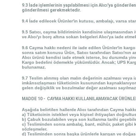
9.3 İade işlemlerinin yapılabilmesi için Alıcı'ya gönderi
gönderilmesi gerekmektedir.
9.4 İade edilecek Ürünler'in kutusu, ambalajı, varsa stan
9.5 Satıcı, cayma bildiriminin kendisine ulaşmasından i
ve Alıcı'yı borç altına sokan belgeleri Alıcı'ya iade etm
9.6 Cayma hakkı nedeni ile iade edilen Ürünler'in kargo 
sonra satım konusu Ürün, Satıcı tarafından Satıcı'nın 
Alıcı ürünü kendisi iade etmek isterse, bu durumda yin
Kargo bedelini ödemekle yükümlüdür. Ancak; UPS Kargo'
bulunamaz.
9.7 Teslim alınmış olan malın değerinin azalması veya i
imkânsızlaşması tüketicinin kusurundan kaynaklanıyors
gelen değişiklik ve bozulmalar değer azalması sayılmaz
MADDE 10 - CAYMA HAKKI KULLANILAMAYACAK ÜRÜNLE
Aşağıda belirtilen hallerde Alıcı tarafından Cayma hakk
a) Tüketicinin istekleri veya kişisel ihtiyaçları doğrult
b) Çabuk bozulabilen veya son kullanma tarihi geçebilec
c) Tesliminden sonra ambalaj, bant, mühür, paket gibi k
sözleşmeler.
d) Tesliminden sonra başka ürünlerle karışan ve doğası