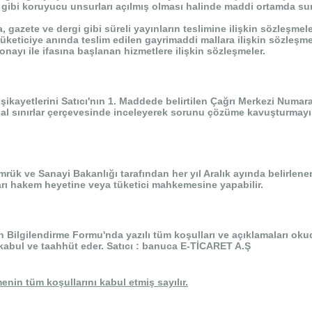
gibi koruyucu unsurları açılmış olması halinde maddi ortamda sunula
gazete ve dergi gibi süreli yayınların teslimine ilişkin sözleşmele
üketiciye anında teslim edilen gayrimaddi mallara ilişkin sözleşme
ayı ile ifasına başlanan hizmetlere ilişkin sözleşmeler.
e şikayetlerini Satıcı'nın 1. Maddede belirtilen Çağrı Merkezi Numara
 yasal sınırlar çerçevesinde inceleyerek sorunu çözüme kavuşturmayı
mrük ve Sanayi Bakanlığı tarafından her yıl Aralık ayında belirlenen
rı hakem heyetine veya tüketici mahkemesine yapabilir.
 Bilgilendirme Formu'nda yazılı tüm koşulları ve açıklamaları okud
 kabul ve taahhüt eder.
Sat
ı
cı : banuca E-TİCARET A.Ş
in tüm koşullarını kabul etmiş sayılır.