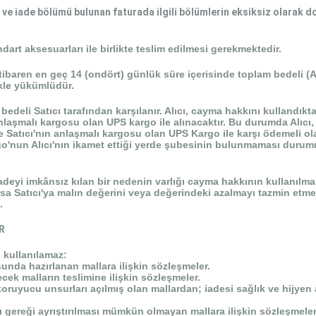
len ve iade bölümü bulunan faturada ilgili bölümlerin eksiksiz olarak
dart aksesuarları ile birlikte teslim edilmesi gerekmektedir.
tibaren en geç 14 (ondört) günlük süre içerisinde toplam bedeli (A
ekle yükümlüdür.
bedeli Satıcı tarafından karşılanır. Alıcı, cayma hakkını kullandık
anlaşmalı kargosu olan UPS kargo ile alınacaktır. Bu durumda Alıc
e Satıcı'nın anlaşmalı kargosu olan UPS Kargo ile karşı ödem
eli ol
nun Alıcı'nın ikamet ettiği yerde şubesinin bulunmaması durumun
adeyi imkânsız kılan bir nedenin varlığı cayma hakkının kullanılm
a Satıcı'ya malın değerini veya değerindeki azalmayı tazmin etme
.
R
ı kullanılamaz:
usunda hazırlanan mallara ilişkin sözleşmeler.
ek malların teslimine ilişkin sözleşmeler.
oruyucu unsurları açılmış olan mallardan; iadesi sağlık ve hijyen
 gereği ayrıştırılması mümkün olmayan mallara ilişkin sözleşmeler