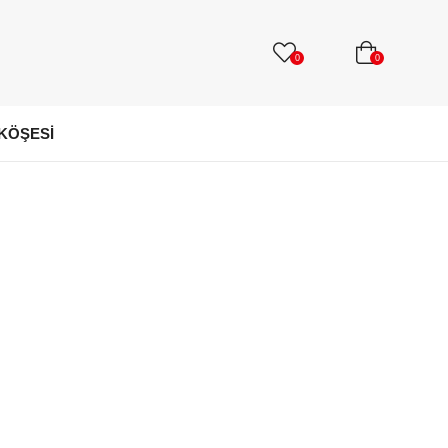
0
0
 KÖŞESİ