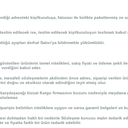
terdiği adresteki kişi/kuruluşa, faturası ile birlikte paketlenmiş ve
a teslim edilecek ise, teslim edilecek kişi/kuruluşun teslimatı kab
rdüğü ayıpları derhal Satıcı'ya bildirmekle yükümlüdür.
erilen ürünlerin temel nitelikleri, satış fiyatı ve ödeme şekli ile 
 verdiğini kabul eder.
, mesafeli sözleşmelerin akdinden önce adres, siparişi verilen ürünle
rini doğru ve eksiksiz olarak edindiğini teyit etmiş olur.
a karşılaşacağı bizzat Kargo firmasının kusuru nedeniyle meydana g
tutulamaz.
arişte belirtilen niteliklere uygun ve varsa garanti belgeleri ve k
si dolmadan haklı bir nedenle Sözleşme konusu malın tedarik edil
e ve fiyatta farklı bir ürün tedarik edebilir.