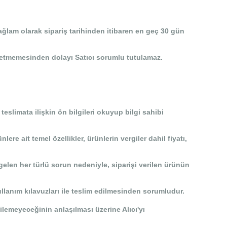
 sağlam olarak sipariş tarihinden itibaren en geç 30 gün
ul etmemesinden dolayı Satıcı sorumlu tutulamaz.
teslimata ilişkin ön bilgileri okuyup bilgi sahibi
re ait temel özellikler, ürünlerin vergiler dahil fiyatı,
elen her türlü sorun nedeniyle, siparişi verilen ürünün
ullanım kılavuzları ile teslim edilmesinden sorumludur.
emeyeceğinin anlaşılması üzerine Alıcı'yı