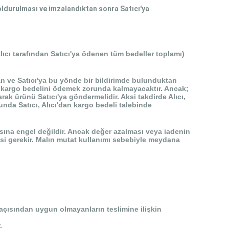
 doldurulması ve imzalandıktan sonra Satıcı'ya
lıcı tarafından Satıcı'ya ödenen tüm bedeller toplamı)
tan ve Satıcı'ya bu yönde bir bildirimde bulunduktan
ı, kargo bedelini ödemek zorunda kalmayacaktır. Ancak;
arak ür
ünü Satıcı'ya göndermelidir. Aksi takdirde Alıcı,
da Satıcı, Alıcı'dan kargo bedeli talebinde
asına engel değildir. Ancak değer azalması veya iadenin
si gerekir. Malın mutat kullanımı sebebiyle meydana
 açısından uygun olmayanların teslimine ilişkin
.