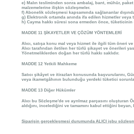
e) Malın tesliminden sonra ambalaj, bant, mühür, paket 
malzemelerine ilişkin sözleşmeler.
f) Abonelik sözleşmesi kapsamında sağlananlar dışında, 
g) Elektronik ortamda anında ifa edilen hizmetler veya t
h) Cayma hakkı süresi sona ermeden önce, tüketicinin on
MADDE 11 ŞİKAYETLER VE ÇÖZÜM YÖNTEMLERİ
Alıcı, satışa konu mal veya hizmet ile ilgili tüm öneri v
Alıcı tarafından iletilen her türlü şikayet ve önerileri
Yönetmeliklerden doğan her türlü hakkı saklıdır.
MADDE 12 Yetkili Mahkeme
Satıcı şikâyet ve itirazları konusunda başvurularını, Gü
veya ikametgâhının bulunduğu yerdeki tüketici sorunla
MADDE 13 Diğer Hükümler
Alıcı bu Sözleşme'de ve ayrılmaz parçasını oluşturan Ön
aldığını, incelediğini ve tamamını kabul ettiğini beyan,
Siparişin gerçekleşmesi durumunda ALICI işbu sözleşmen