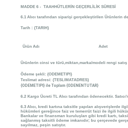
MADDE 6 - TAAHHÜTLERİN GEÇERLİLİK SÜRESİ
6.1 Alıcı tarafından siparişi gerçekleştirilen Ürünlerin de
Tarih : {TARIH}
Ürün Adı
Adet
Ürünlerin cinsi ve türü,miktarı,marka/modeli rengi satış b
Ödeme şekli: {ODEMETIPI}
Teslimat adresi: {TESLIMATADRES}
{ODEMETIPI} ile Toplam {ODENENTUTAR}
6.2 Kargo Ücreti TL Alıcı tarafından ödenecektir. Satıcı'n
6.3 Alıcı, kredi kartına taksitle yapılan alışverişlerde il
hükümleri gereğince faiz ve temerrüt faizi ile ilgili h
Bankalar ve finansman kuruluşları gibi kredi kartı, taks
sağlanmış taksitli ödeme imkanıdır; bu çerçevede gerçekl
sayılmaz, peşin satıştır.