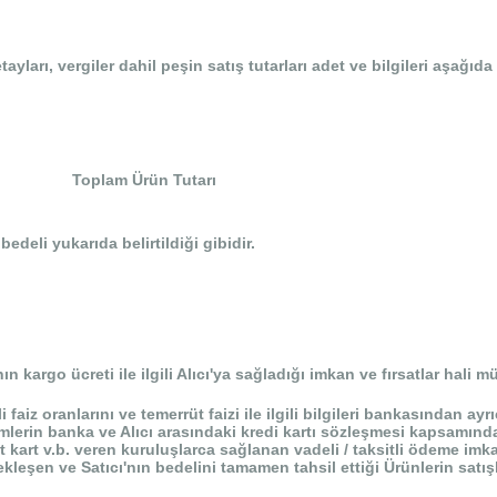
tayları, vergiler dahil peşin satış tutarları adet ve bilgileri aşağıda 
Toplam Ürün Tutarı
edeli yukarıda belirtildiği gibidir.
ın kargo ücreti ile ilgili Alıcı'ya sağladığı imkan ve fırsatlar hali m
gili faiz oranlarını ve temerrüt faizi ile ilgili bilgileri bankasından
ükümlerin banka ve Alıcı arasındaki kredi kartı sözleşmesi kapsamı
it kart v.b. veren kuruluşlarca sağlanan vadeli / taksitli ödeme im
eşen ve Satıcı'nın bedelini tamamen tahsil ettiği Ürünlerin satışl