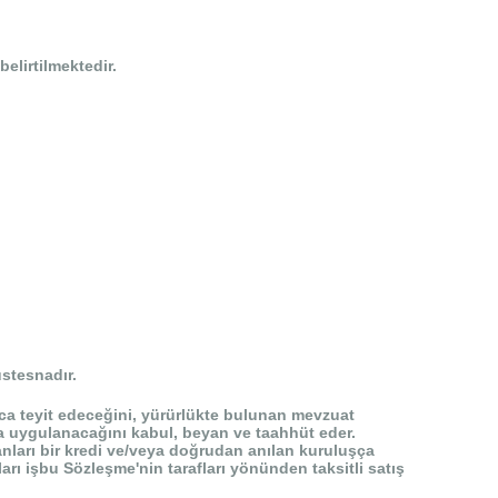
belirtilmektedir.
üstesnadır.
 ayrıca teyit edeceğini, yürürlükte bulunan mevzuat
nda uygulanacağını kabul, beyan ve taahhüt eder.
kanları bir kredi ve/veya doğrudan anılan kuruluşça
arı işbu Sözleşme'nin tarafları yönünden taksitli satış