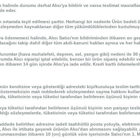
ı halinde durumu derhal Alıcı'ya bildirir ve varsa teslimat masrafla
de eder.
k ortamda teyit edilmesi şarttır. Herhangi bir nedenle Ürün bedeli 
zleşmeden kaynaklanan diğer tüm yükümlülüklerinden kurtulmuş k
a ödememesi halinde, Alıcı Satıcı'nın bildiriminden itibaren en geç
lacağını takip dahil diğer tüm akdi-kanuni hakları ayrıca ve her hal
durumlar (hava muhalefeti, deprem, sel, yangın gibi) nedeni ile 3
Bu durumda Alıcı siparişi iptal edebilir, benzer bir ürün sipariş edeb
n itibaren 14 gün içinde Alıcı'ya iade edilir. Kredi kartlı ödemelerde 
ünün kendisine veya gösterdiği adresteki kişi/kuruluşa teslim tarih
göstermeksizin malı reddederek sözleşmeden cayma hakkını kullan
rda, tüketicinin veya tüketici tarafından belirlenen üçüncü kişinin 
eya tüketici tarafından belirlenen üçüncü kişinin son parçayı tesli
ldığı sözleşmelerde, tüketicinin veya tüketici tarafından belirlenen
. Maddede belirtilen adresine iadeli taahhütlü posta yoluyla, elek
, Alıcı ile irtibata geçerek ürünün Alıcı'dan alınmasını sağlayabilir
ulunmasından itibaren 10 (on) günlük süre içerisinde Satıcı'nın 1