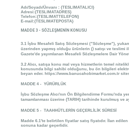
Adı/Soyadı/Ünvanı : {TESLIMATALICI}
Adresi:
{TESLIMATADRES}
Telefon:{TESLIMATTELEFON}
E-mail:{TESLIMATEPOSTA}
MADDE 3 - SÖZLEŞMENİN KONUSU
3.1 İşbu Mesafeli Satış Sözleşmesi ("Sözleşme"), yukarı
üzerinden yapmış olduğu ürünlerin (
)
satışı ve teslimi 
Gazete'de yayımlanan Mesafeli Sözleşmelere Dair Yönet
3.2 Alıcı, satışa konu mal veya hizmetlerin temel nitelikl
konusunda bilgi sahibi olduğunu, bu ön bilgileri elektr
beyan eder. https://www.banucahobimarket.com.tr sites
MADDE 4 - YÜRÜRLÜK
İşbu Sözleşme Alıcı'nın Ön Bilgilendirme Formu'nda ye
tamamlanması üzerine
{TARIH}
tarihinde kurulmuş ve ay
MADDE 5 - TAAHHÜTLERİN GEÇERLİLİK SÜRESİ
Madde 6.1'te belirtilen fiyatlar satış fiyatıdır. İlan edil
sonuna kadar geçerlidir.