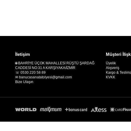
İletişim
Müşteri İlişk
🌐 BAHRİYE ÜÇOK MAHALLESİ RÜŞTÜ ŞARDAĞ
Üyelik
CADDESİ NO:31 A KARŞIYAKA/İZMİR
Alışveriş
☏ 0530 220 58 89
Kargo & Teslim
✉
banucasanatatolyesi@gmail.com
KVKK
Bize Ulaşın