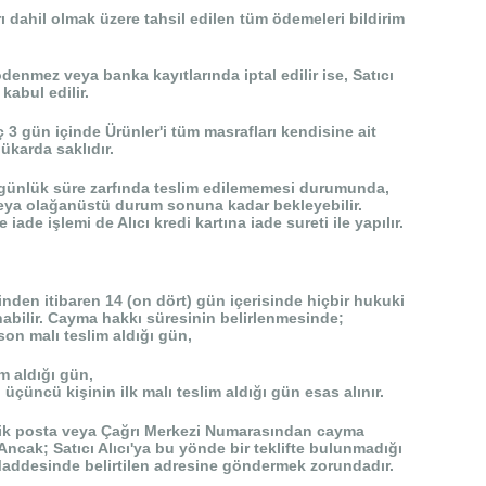
rı dahil olmak üzere tahsil edilen tüm ödemeleri bildirim
ödenmez veya banka kayıtlarında iptal edilir ise, Satıcı
abul edilir.
 3 gün içinde Ürünler'i tüm masrafları kendisine ait
ükarda saklıdır.
0 günlük süre zarfında teslim edilememesi durumunda,
ilir veya olağanüstü durum sonuna kadar bekleyebilir.
iade işlemi de Alıcı kredi kartına iade sureti ile yapılır.
inden itibaren 14 (on dört) gün içerisinde hiçbir hukuki
abilir. Cayma hakkı süresinin belirlenmesinde;
son malı teslim aldığı gün,
m aldığı gün,
 üçüncü kişinin ilk malı teslim aldığı gün esas alınır.
tronik posta veya Çağrı Merkezi Numarasından cayma
. Ancak; Satıcı Alıcı'ya bu yönde bir teklifte bulunmadığı
. Maddesinde belirtilen adresine göndermek zorundadır.