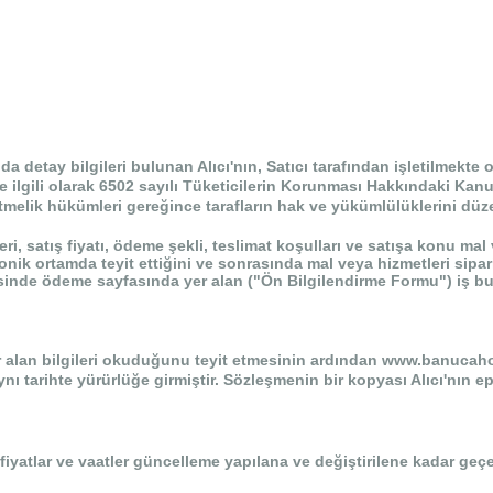
da detay bilgileri bulunan Alıcı'nın, Satıcı tarafından işletilmek
ile ilgili olarak 6502 sayılı Tüketicilerin Korunması Hakkındaki Ka
melik hükümleri gereğince tarafların hak ve yükümlülüklerini düz
eri, satış fiyatı, ödeme şekli, teslimat koşulları ve satışa konu mal
onik ortamda teyit ettiğini ve sonrasında mal veya hizmetleri sip
inde ödeme sayfasında yer alan ("Ön Bilgilendirme Formu") iş bu
r alan bilgileri okuduğunu teyit etmesinin ardından www.banucaho
nı tarihte yürürlüğe girmiştir. Sözleşmenin bir kopyası Alıcı'nın e
en fiyatlar ve vaatler güncelleme yapılana ve değiştirilene kadar geçerl