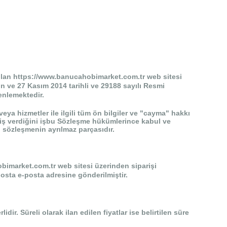
te olan https://www.banucahobimarket.com.tr web sitesi
nun ve 27 Kasım 2014 tarihli ve 29188 sayılı Resmi
enlemektedir.
 veya hizmetler ile ilgili tüm ön bilgiler ve "cayma" hakkı
ariş verdiğini işbu Sözleşme hükümlerince kabul ve
 sözleşmenin ayrılmaz parçasıdır.
bimarket.com.tr web sitesi üzerinden siparişi
posta e-posta adresine gönderilmiştir.
idir. Süreli olarak ilan edilen fiyatlar ise belirtilen süre