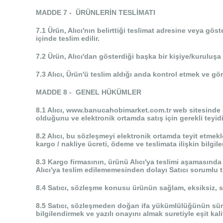
MADDE 7 - ÜRÜNLERİN TESLİMATI
7.1 Ürün, Alıcı'nın belirttiği teslimat adresine veya gös
içinde teslim edilir.
7.2 Ürün, Alıcı'dan gösterdiği başka bir kişiye/kuruluş
7.3 Alıcı, Ürün'ü teslim aldığı anda kontrol etmek ve gö
MADDE 8 - GENEL HÜKÜMLER
8.1 Alıcı, www.banucahobimarket.com.tr web sitesinde göst
olduğunu ve elektronik ortamda satış için gerekli teyidi
8.2 Alıcı, bu sözleşmeyi elektronik ortamda teyit etmekle
kargo / nakliye ücreti, ödeme ve teslimata ilişkin bilgile
8.3 Kargo firmasının, ürünü Alıcı'ya teslimi aşamasınd
Alıcı'ya teslim edilememesinden dolayı Satıcı sorumlu 
8.4 Satıcı, sözleşme konusu ürünün sağlam, eksiksiz, sip
8.5 Satıcı, sözleşmeden doğan ifa yükümlülüğünün süre
bilgilendirmek ve yazılı onayını almak suretiyle eşit kalit